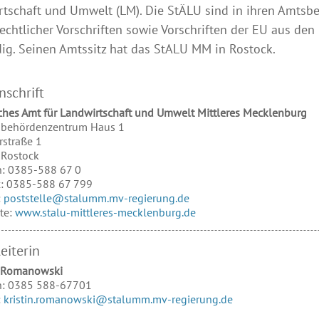
tschaft und Umwelt (LM). Die StÄLU sind in ihren Amtsbe
echtlicher Vorschriften sowie Vorschriften der EU aus de
ig. Seinen Amtssitz hat das StALU MM in Rostock.
nschrift
iches Amt für Landwirtschaft und Umwelt Mittleres Mecklenburg
behördenzentrum Haus 1
rstraße 1
Rostock
n:
0385-588 67 0
x:
0385-588 67 799
:
poststelle@stalumm.mv-regierung.de
te:
www.stalu-mittleres-mecklenburg.de
eiterin
Romanowski
n:
0385 588-67701
:
kristin.romanowski@stalumm.mv-regierung.de