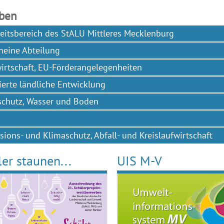
ben
eitsbereich des StALU Mittleres Mecklenburg
meine Abteilung
irtschaft, EU-Förderangelegenheiten
ierte ländliche Entwicklung
schutz, Wasser und Boden
ions- und Klimaschutz, Abfall- und Kreislaufwirtschaft
er staunen...
UIS M-V