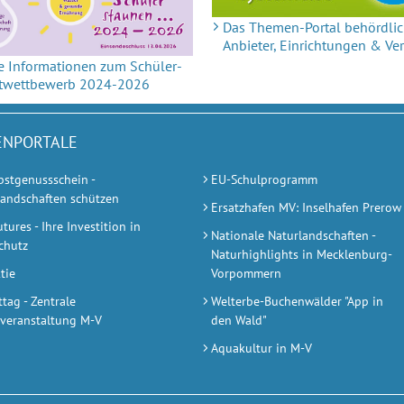
Das Themen-Portal behördlic
Anbieter, Einrichtungen & Ve
e Infor­ma­tio­nen zum Schüler­
kt­wett­bewerb 2024-2026
NPORTALE
bstgenussschein -
EU-Schulprogramm
landschaften schützen
Ersatzhafen MV: Inselhafen Prerow
ures - Ihre Investition in
Nationale Naturlandschaften -
chutz
Naturhighlights in Mecklenburg-
tie
Vorpommern
tag - Zentrale
Welterbe-Buchenwälder "App in
veranstaltung M-V
den Wald"
Aquakultur in M-V