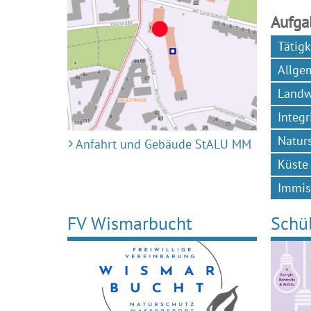
Aufga
Tätigk
Allge
Landw
Integr
Natur
Anfahrt und Gebäude StALU MM
Küste
Immiss
FV Wismarbucht
Schül