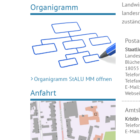
Landwir
Organigramm
landesr
zuständ
Posta
Staatl
Landes
Blüche
18055
Telefo
Organigramm StALU MM öffnen
Telefa
E-Mail
Anfahrt
Websei
Amtsl
Kristin
Telefo
E-Mail